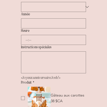
Année
Heure
:
Instructions spéciales
«Joyeux anniversaire Josh !»
Produit
*
Gâteau aux carottes
38 $CA