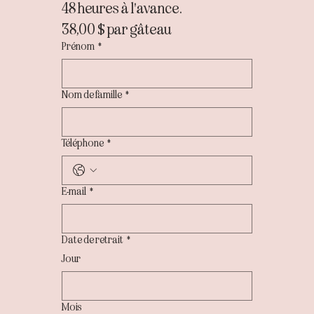
48 heures à l'avance.
38,00 $ par gâteau
Prénom
*
Nom de famille
*
Téléphone
*
E-mail
*
Date de retrait
*
Jour
Mois