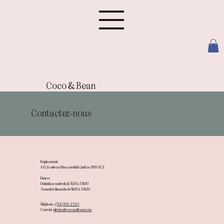
Coco & Bean
Contactez-nous
Emplacement
445, boulevard Beaconsfield, Québec, H9W4C2
Heures
Du lundi au vendredi, de 7h30 à 17h00
Samedi et dimanche de 8h00 à 16h30
Téléphone :
(514) 505-2326
Courriel :
info@cafecocoandbean.com