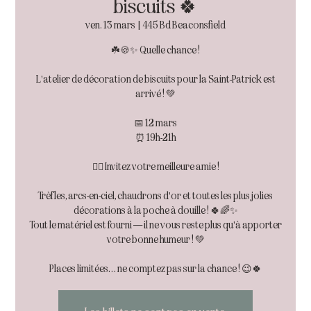
biscuits 🍀
ven. 13 mars
  |  
445 Bd Beaconsfield
☘️🍪✨ Quelle chance !
L'atelier de décoration de biscuits pour la Saint-Patrick est
arrivé ! 💚
📅 12 mars
⏰ 19h-21h
👯‍♀️ Invitez votre meilleure amie !
Trèfles, arcs-en-ciel, chaudrons d'or et toutes les plus jolies
décorations à la poche à douille ! 🍀🌈✨
Tout le matériel est fourni — il ne vous reste plus qu'à apporter
votre bonne humeur ! 💚
Places limitées… ne comptez pas sur la chance ! 😉🍀