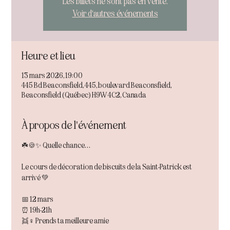
Les billets ne sont pas en vente.
Voir d'autres événements
Heure et lieu
13 mars 2026, 19:00
445 Bd Beaconsfield, 445, boulevard Beaconsfield,
Beaconsfield (Québec) H9W 4C2, Canada
À propos de l'événement
☘️🍪✨ Quelle chance…
Le cours de décoration de biscuits de la Saint-Patrick est 
arrivé 💚
📅 12 mars
⏰ 19h-21h
👯♀️ Prends ta meilleure amie