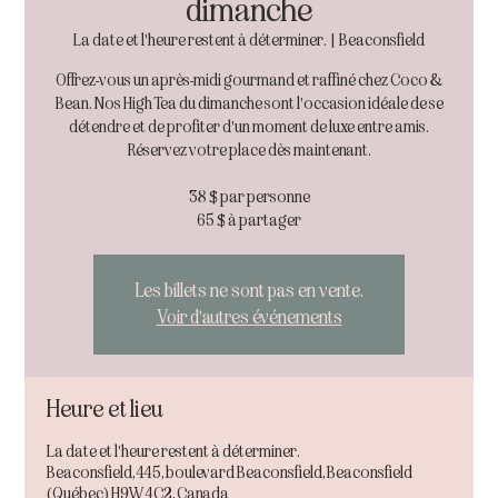
dimanche
La date et l'heure restent à déterminer.
  |  
Beaconsfield
Offrez-vous un après-midi gourmand et raffiné chez Coco &
Bean. Nos High Tea du dimanche sont l'occasion idéale de se
détendre et de profiter d'un moment de luxe entre amis.
Réservez votre place dès maintenant.
38 $ par personne
65 $ à partager
Les billets ne sont pas en vente.
Voir d'autres événements
Heure et lieu
La date et l'heure restent à déterminer.
Beaconsfield, 445, boulevard Beaconsfield, Beaconsfield
(Québec) H9W 4C2, Canada